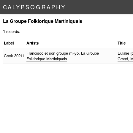
C
A
L
Y
P
S
O
G
R
A
P
H
Y
La Groupe Folklorique Martiniquais
1
records.
Label
Artists
Title
Francisco et son groupe mi-yo
,
La Groupe
Eulalie 
Cook
30211
Folklorique Martiniquais
Grand, Ma